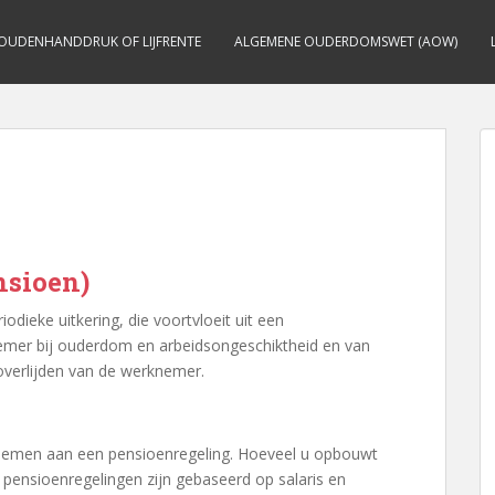
OUDENHANDDRUK OF LIJFRENTE
ALGEMENE OUDERDOMSWET (AOW)
nsioen)
odieke uitkering, die voortvloeit uit een
nemer bij ouderdom en arbeidsongeschiktheid en van
 overlijden van de werknemer.
e nemen aan een pensioenregeling. Hoeveel u opbouwt
pensioenregelingen zijn gebaseerd op salaris en