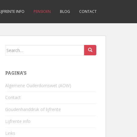
LIJFRENTE INFO
PENSIOEN
BLOG
CONTACT
Search
for:
PAGINA’S
Algemene Ouderdomswet (AOW)
Contact
Goudenhanddruk of lijfrente
Lijfrente info
Links